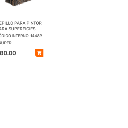
EPILLO PARA PINTOR
ARA SUPERFICIES
EMI-RUGOSAS,
ÓDIGO INTERNO: 14489
RUPER
RUPER
80.00