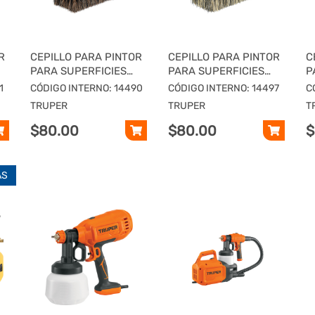
R
CEPILLO PARA PINTOR
CEPILLO PARA PINTOR
C
PARA SUPERFICIES
PARA SUPERFICIES
P
EXTRA-RUGOSAS,
RUGOSAS, TRUPER
S
1
CÓDIGO INTERNO: 14490
CÓDIGO INTERNO: 14497
C
TRUPER
T
TRUPER
TRUPER
T
$80.00
$80.00
$
ÁS