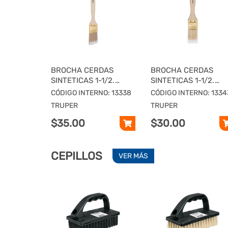
BROCHA CERDAS
BROCHA CERDAS
SINTETICAS 1-1/2.
SINTETICAS 1-1/2.
CORTE ANGULAR,
CORTE RECTO, MANG
CÓDIGO INTERNO: 13338
CÓDIGO INTERNO: 1334
MANGO MADERA
DE MADERA
TRUPER
TRUPER
$35.00
$30.00
CEPILLOS
VER MÁS