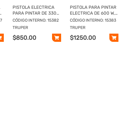
,
PISTOLA ELECTRICA
PISTOLA PARA PINTAR
PARA PINTAR DE 330
ELECTRICA DE 600 W,
W, TRUPER
TRUPER
7
CÓDIGO INTERNO: 15382
CÓDIGO INTERNO: 15383
TRUPER
TRUPER
$850.00
$1250.00