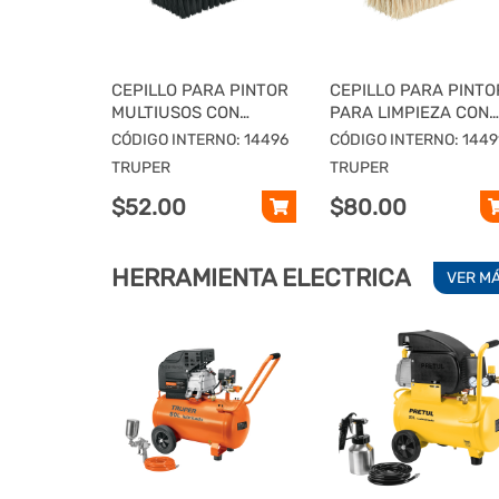
CEPILLO PARA PINTOR
CEPILLO PARA PINTO
MULTIUSOS CON
PARA LIMPIEZA CON
CERDAS SINTETICAS,
CERDAS IXTLE,
CÓDIGO INTERNO: 14496
CÓDIGO INTERNO: 1449
TRUPER
TRUPER
TRUPER
TRUPER
$52.00
$80.00
HERRAMIENTA ELECTRICA
VER M