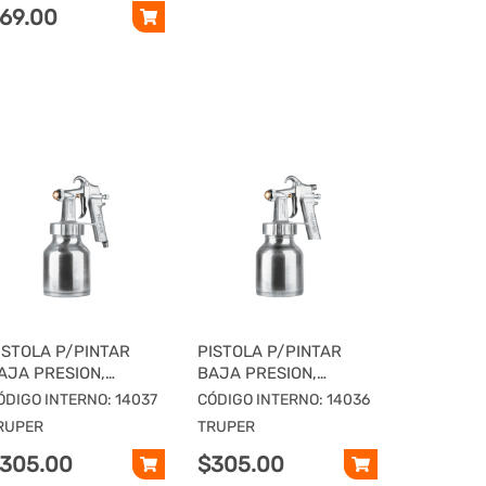
69.00
ISTOLA P/PINTAR
PISTOLA P/PINTAR
AJA PRESION,
BAJA PRESION,
ULIDA, ENTRADA INF,
PULIDA, ENTRADA
ÓDIGO INTERNO: 14037
CÓDIGO INTERNO: 14036
RUPER
SUP, TRUPER
RUPER
TRUPER
305.00
$305.00