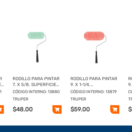
R
RODILLO PARA PINTAR
RODILLO PARA PINTAR
R
ES
7. X 5/8. SUPERFICIES
9. X 1-1/4.
9
LISAS, TRUPER
SUPERFICIES EXTRA
M
1
CÓDIGO INTERNO: 13880
CÓDIGO INTERNO: 13879
C
RUGOSAS
T
TRUPER
TRUPER
T
$48.00
$59.00
$