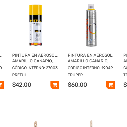
L
PINTURA EN AEROSOL,
PINTURA EN AEROSOL,
P
AMARILLO CANARIO,
AMARILLO CANARIO,
A
PRETUL
TRUPER
E
0
CÓDIGO INTERNO: 27003
CÓDIGO INTERNO: 19049
C
PRETUL
TRUPER
T
$42.00
$60.00
$