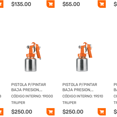
$135.00
$55.00
$
PISTOLA P/PINTAR
PISTOLA P/PINTAR
P
BAJA PRESION,
BAJA PRESION,
B
NARANJA, ENTRADA
NARANJA, ENTRADA
P
8
CÓDIGO INTERNO: 19000
CÓDIGO INTERNO: 19510
C
INF, TRUPER
SUP, TRUPER
T
TRUPER
TRUPER
T
$250.00
$250.00
$