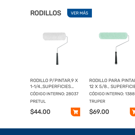
RODILLOS
VER MÁS
RODILLO P/PINTAR,9 X
RODILLO PARA PINTA
1-1/4.,SUPERFICIES
12 X 5/8., SUPERFICI
EXTRA
POCO RUGOSAS
CÓDIGO INTERNO: 28037
CÓDIGO INTERNO: 1388
RUGOSAS,PRETUL
PRETUL
TRUPER
$44.00
$69.00