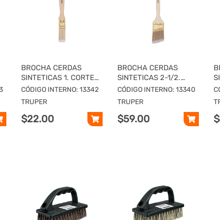
BROCHA CERDAS
BROCHA CERDAS
B
SINTETICAS 1. CORTE
SINTETICAS 2-1/2.
S
O
RECTO, MANGO DE
CORTE ANGULAR,
C
3
CÓDIGO INTERNO: 13342
CÓDIGO INTERNO: 13340
C
MADERA
MANGO MADERA
D
TRUPER
TRUPER
T
$22.00
$59.00
$