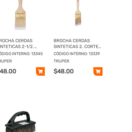
ROCHA CERDAS
BROCHA CERDAS
INTETICAS 2-1/2.
SINTETICAS 2. CORTE
ORTE RECTO, MANGO
ANGULAR, MANGO DE
ÓDIGO INTERNO: 13345
CÓDIGO INTERNO: 13339
E MADERA
MADERA
RUPER
TRUPER
48.00
$48.00