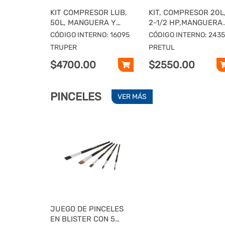
KIT COMPRESOR LUB,
KIT, COMPRESOR 20L
50L, MANGUERA Y
2-1/2 HP,MANGUERA
PISTOLA GRAV,127V,
PVC Y
CÓDIGO INTERNO: 16095
CÓDIGO INTERNO: 2435
TRUPER
PISTOLA,PRETUL
TRUPER
PRETUL
$4700.00
$2550.00
PINCELES
VER MÁS
JUEGO DE PINCELES
EN BLISTER CON 5