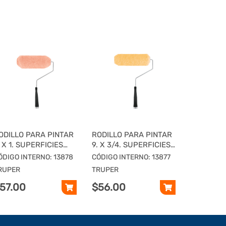
ODILLO PARA PINTAR
RODILLO PARA PINTAR
. X 1. SUPERFICIES
9. X 3/4. SUPERFICIES
UY RUGOSAS,
RUGOSAS, TRUPER
ÓDIGO INTERNO: 13878
CÓDIGO INTERNO: 13877
RUPER
RUPER
TRUPER
57.00
$56.00