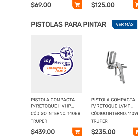
$69.00
$125.00
PISTOLAS PARA PINTAR
VER MÁS
PISTOLA COMPACTA
PISTOLA COMPACTA
P/RETOQUE HVHP
P/RETOQUE LVMP
VASO ALUM, 1.5 MM,
VASO ALUM, 0.5 MM,
CÓDIGO INTERNO: 14088
CÓDIGO INTERNO: 1109
TRUPER
TRUPER
TRUPER
TRUPER
$439.00
$235.00