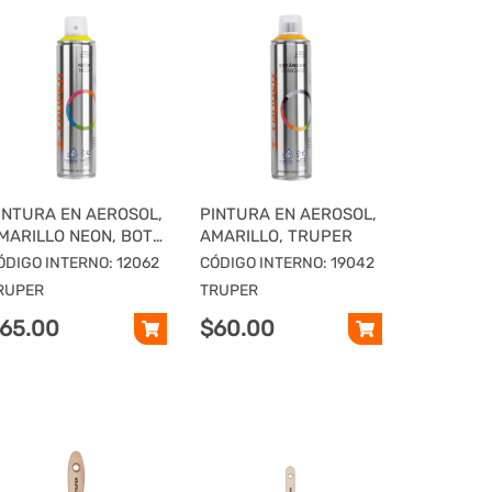
INTURA EN AEROSOL,
PINTURA EN AEROSOL,
MARILLO NEON, BOTE
AMARILLO, TRUPER
SBELTO, 400 ML
ÓDIGO INTERNO: 12062
CÓDIGO INTERNO: 19042
RUPER
TRUPER
65.00
$60.00