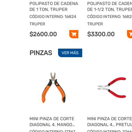
POLIPASTO DE CADENA
POLIPASTO DE CADE
DE 1 TON, TRUPER
DE 1-1/2 TON, TRUPE
CÓDIGO INTERNO: 16824
CÓDIGO INTERNO: 1682
TRUPER
TRUPER
$2600.00
$3300.00
PINZAS
VER MÁS
MINI PINZA DE CORTE
MINI PINZA DE CORTE
DIAGONAL 4. MANGO
DIAGONAL 4., PRETU
COMFORT GRIP,
CÓDIGO INTERNO: 17367
CÓDIGO INTERNO: 2266