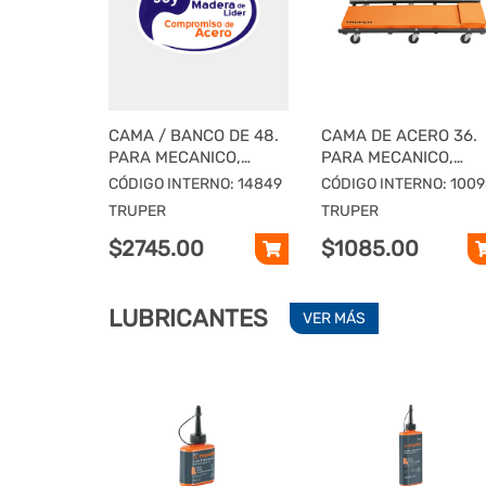
CAMA / BANCO DE 48.
CAMA DE ACERO 36.
PARA MECANICO,
PARA MECANICO,
TRUPER
TRUPER
CÓDIGO INTERNO: 14849
CÓDIGO INTERNO: 100
TRUPER
TRUPER
$2745.00
$1085.00
LUBRICANTES
VER MÁS