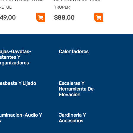
TRUPER
RETUL
TRUPER
49.00
$88.00
ajas-Gavetas-
Calentadores
stantes Y
rganizadores
esbaste Y Lijado
Escaleras Y
Herramienta De
Elevacion
luminacion-Audio Y
Jardineria Y
v
Accesorios