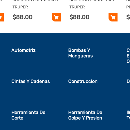
TRUPER
TRUPER
TRUPER
TRUPER
P
$88.00
$88.00
$
Automotriz
Bombas Y
C
Mangueras
E
O
Cintas Y Cadenas
Construccion
D
Herramienta De
Herramienta De
I
Corte
Golpe Y Presion
T