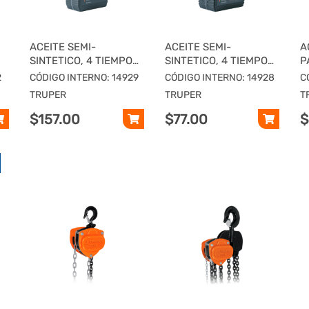
ACEITE SEMI-
ACEITE SEMI-
A
SINTETICO, 4 TIEMPOS,
SINTETICO, 4 TIEMPOS,
P
1000ML (34 OZ),
400 ML (14 OZ),
T
2
CÓDIGO INTERNO: 14929
CÓDIGO INTERNO: 14928
C
TRUPER
TRUPER
TRUPER
TRUPER
T
$157.00
$77.00
$