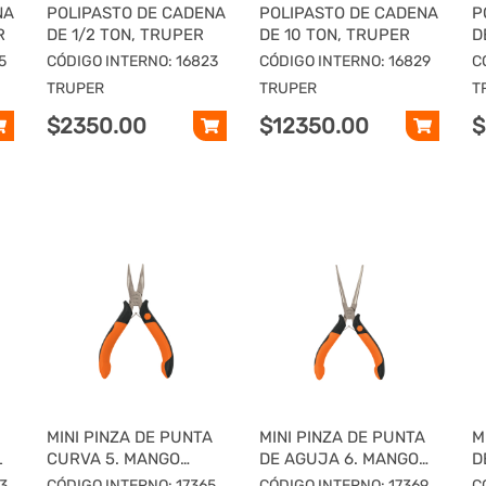
NA
POLIPASTO DE CADENA
POLIPASTO DE CADENA
P
R
DE 1/2 TON, TRUPER
DE 10 TON, TRUPER
D
5
CÓDIGO INTERNO: 16823
CÓDIGO INTERNO: 16829
C
TRUPER
TRUPER
T
$2350.00
$12350.00
$
MINI PINZA DE PUNTA
MINI PINZA DE PUNTA
M
L
CURVA 5. MANGO
DE AGUJA 6. MANGO
D
COMFORT GRIP,
COMFORT GRIP,
3
CÓDIGO INTERNO: 17365
CÓDIGO INTERNO: 17369
C