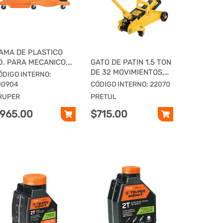
AMA DE PLASTICO
0. PARA MECANICO,
GATO DE PATIN 1.5 TON
RUPER
DE 32 MOVIMIENTOS,
ÓDIGO INTERNO:
PRETUL
00904
CÓDIGO INTERNO: 22070
RUPER
PRETUL
965.00
$715.00