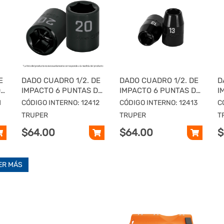
E
DADO CUADRO 1/2. DE
DADO CUADRO 1/2. DE
D
DE
IMPACTO 6 PUNTAS DE
IMPACTO 6 PUNTAS DE
I
12 MM, TRUPER
13 MM, TRUPER
1
1
CÓDIGO INTERNO: 12412
CÓDIGO INTERNO: 12413
C
TRUPER
TRUPER
T
$64.00
$64.00
$
ER MÁS