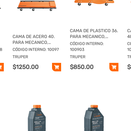
CAMA DE PLASTICO 36.
C
CAMA DE ACERO 40.
PARA MECANICO,
4
PARA MECANICO,
TRUPER
T
CÓDIGO INTERNO:
C
TRUPER
98
CÓDIGO INTERNO: 10097
100903
1
TRUPER
TRUPER
T
$1250.00
$850.00
$