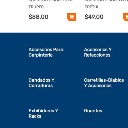
TRUPER
TRUPER
PRETUL
$88.00
$49.00
Accesorios Para
Accesorios Y
Carpinteria
Refacciones
Candados Y
Carretillas-Diablos
Cerraduras
Y Accesorios
Exhibidores Y
Guantes
Racks