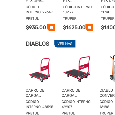
FT3 GRIS
FT3
FT3 NE
NEUMATICA,
IMPONCHABLE,
BASTID
CÓDIGO
CÓDIGO INTERNO:
CÓDIGO 
BASTIDOR
BASTIDOR
TUBULA
INTERNO: 22647
10233
11740
TUBULAR,
TUBULAR,
TRUPE
PRETUL
TRUPER
TRUPER
PRETUL
TRUPER
$935.00
$1625.00
$140
DIABLOS
VER MÁS
CARRO DE
CARRO DE
DIABLO
CARGA
CARGA
CONVER
PLEGABLE
PLEGABLE TIPO
ALUMINIO
CÓDIGO
CÓDIGO INTERNO:
CÓDIGO 
TIPO
PLATAFORMA,
TRUPER
INTERNO: 48595
49907
16188
PLATAFORMA,
300 KG, PRETUL
PRETUL
PRETUL
TRUPER