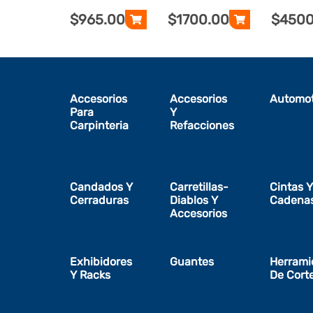
150 KG,
PRETUL
$965.00
$1700.00
$4500
Accesorios
Accesorios
Automot
Para
Y
Carpinteria
Refacciones
Candados Y
Carretillas-
Cintas Y
Cerraduras
Diablos Y
Cadena
Accesorios
Exhibidores
Guantes
Herrami
Y Racks
De Cort