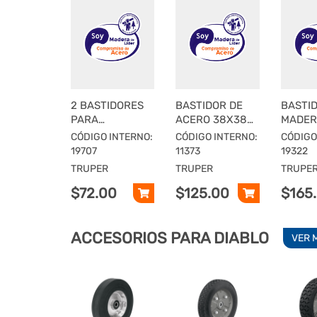
2 BASTIDORES
BASTIDOR DE
BASTI
PARA
ACERO 38X38
MADER
CARRETILLA
MM PARA
MM PA
CÓDIGO INTERNO:
CÓDIGO INTERNO:
CÓDIGO
CAT-KID,
CARRETILLA
CARRE
19707
11373
19322
TRUPER
CAR-82
TRUPE
TRUPER
TRUPER
TRUPE
PRETU
$72.00
$125.00
$165
ACCESORIOS PARA DIABLO
VER 