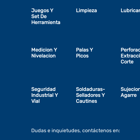
Juegos Y
Limpieza
Lubrica
Set De
Herramienta
Medicion Y
Palas Y
Perfora
Nivelacion
Picos
Extracc
Corte
Seguridad
Soldaduras-
Sujecio
Industrial Y
Selladores Y
Agarre
Vial
Cautines
Dudas e inquietudes, contáctenos en: