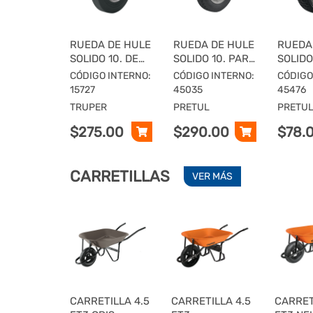
RUEDA DE HULE
RUEDA DE HULE
RUEDA
SOLIDO 10. DE
SOLIDO 10. PARA
SOLIDO
ALTO
DIABLO, DOBLE
PARA D
CÓDIGO INTERNO:
CÓDIGO INTERNO:
CÓDIGO
DESEMPENO,
BALERO,
UN BA
15727
45035
45476
DOBLE BALERO
PRETUL
PRETU
TRUPER
PRETUL
PRETU
$275.00
$290.00
$78.
CARRETILLAS
VER MÁS
CARRETILLA 4.5
CARRETILLA 4.5
CARRET