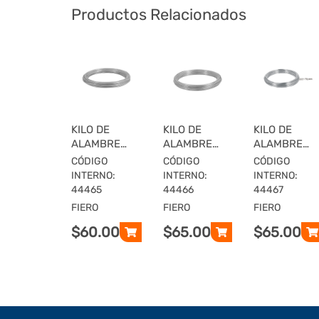
Productos Relacionados
KILO DE
KILO DE
KILO DE
ALAMBRE
ALAMBRE
ALAMBRE
GALVANIZADO,
GALVANIZADO,
GALVANIZAD
CÓDIGO
CÓDIGO
CÓDIGO
CALIBRE 12.5,
CALIBRE 14.5,
CALIBRE 16,
INTERNO:
INTERNO:
INTERNO:
FIERO
FIERO
FIERO
44465
44466
44467
FIERO
FIERO
FIERO
$60.00
$65.00
$65.00