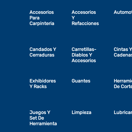
Accesorios
Accesorios
Automot
Para
Y
Carpinteria
Refacciones
Candados Y
Carretillas-
Cintas Y
Cerraduras
Diablos Y
Cadena
Accesorios
Exhibidores
Guantes
Herrami
Y Racks
De Cort
Juegos Y
Limpieza
Lubrica
Set De
Herramienta