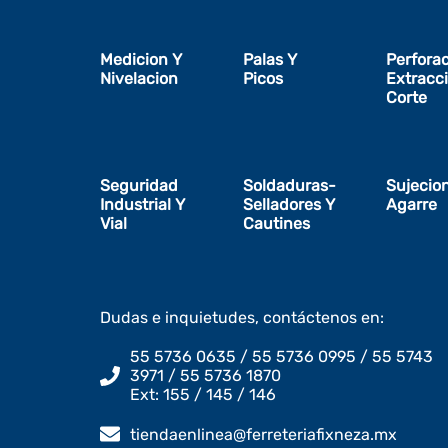
Medicion Y
Palas Y
Perfora
Nivelacion
Picos
Extracc
Corte
Seguridad
Soldaduras-
Sujecio
Industrial Y
Selladores Y
Agarre
Vial
Cautines
Dudas e inquietudes, contáctenos en:
55 5736 0635 / 55 5736 0995 / 55 5743
3971 / 55 5736 1870
Ext: 155 / 145 / 146
tiendaenlinea@ferreteriafixneza.mx