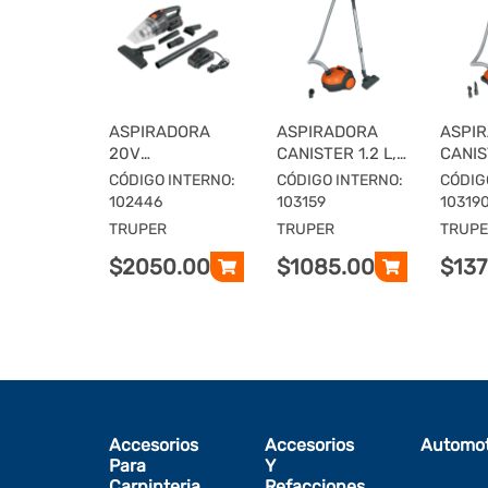
ASPIRADORA
ASPIRADORA
ASPI
20V
CANISTER 1.2 L,
CANIST
INALAMBRICA,TRUPER
TRUPER
TRUP
CÓDIGO INTERNO:
CÓDIGO INTERNO:
CÓDIG
MAX
102446
103159
10319
TRUPER
TRUPER
TRUP
$2050.00
$1085.00
$137
Accesorios
Accesorios
Automot
Para
Y
Carpinteria
Refacciones