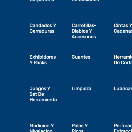
Candados Y
Carretillas-
Cintas Y
Cerraduras
Diablos Y
Cadena
Accesorios
Exhibidores
Guantes
Herrami
Y Racks
De Cort
Juegos Y
Limpieza
Lubrica
Set De
Herramienta
Medicion Y
Palas Y
Perfora
Nivelacion
Picos
Extracc